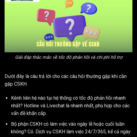
Giải đáp thắc mắc về tốc độ phản hồi và chi phí hỗ trợ
Dưới đây là câu trả lời cho các câu hỏi thường gặp khi cần
gặp CSKH.
Kênh liên hệ nào tại hệ thống có tốc độ phản hồi nhanh
nhất? Hotline và Livechat là nhanh nhất, phù hợp cho các
vấn đề khẩn cấp.
Bộ phận CSKH có làm việc vào ngày lễ hoặc cuối tuần
không? Có. Dịch vụ CSKH làm việc 24/7/365, kể cả ngày