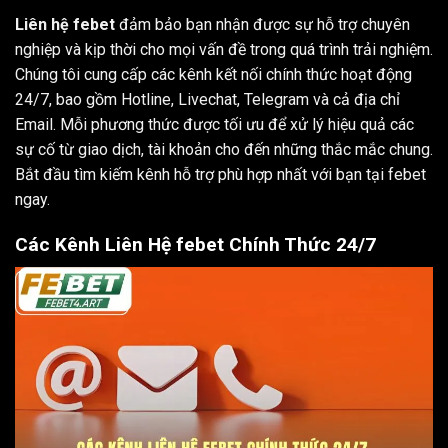
Liên hệ
febet
đảm bảo bạn nhận được sự hỗ trợ chuyên
nghiệp và kịp thời cho mọi vấn đề trong quá trình trải nghiệm.
Chúng tôi cung cấp các kênh kết nối chính thức hoạt động
24/7, bao gồm Hotline, Livechat, Telegram và cả địa chỉ
Email. Mỗi phương thức được tối ưu để xử lý hiệu quả các
sự cố từ giao dịch, tài khoản cho đến những thắc mắc chung.
Bắt đầu tìm kiếm kênh hỗ trợ phù hợp nhất với bạn tại febet
ngay.
Các Kênh Liên Hệ febet Chính Thức 24/7