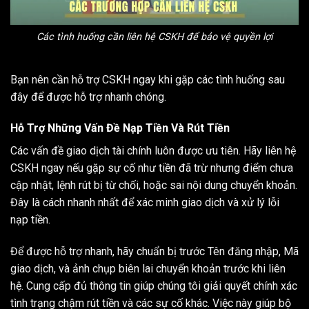
Các tình huống cần liên hệ CSKH để bảo vệ quyền lợi
Bạn nên cần hỗ trợ CSKH ngay khi gặp các tình huống sau
đây để được hỗ trợ nhanh chóng.
Hỗ Trợ Những Vấn Đề Nạp Tiền Và Rút Tiền
Các vấn đề giao dịch tài chính luôn được ưu tiên. Hãy liên hệ
CSKH ngay nếu gặp sự cố như tiền đã trừ nhưng điểm chưa
cập nhật, lệnh rút bị từ chối, hoặc sai nội dung chuyển khoản.
Đây là cách nhanh nhất để xác minh giao dịch và xử lý lỗi
nạp tiền.
Để được hỗ trợ nhanh, hãy chuẩn bị trước Tên đăng nhập, Mã
giao dịch, và ảnh chụp biên lai chuyển khoản trước khi liên
hệ. Cung cấp đủ thông tin giúp chúng tôi giải quyết chính xác
tình trạng chậm rút tiền và các sự cố khác. Việc này giúp bộ