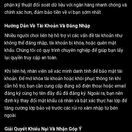
phận kỹ thuật đối soát dữ liệu với ngân hàng nhanh chóng và
chính xác hơn, đảm bảo tiền về ví bạn sớm nhất.
Hướng Dẫn Về Tài Khoản Và Đăng Nhập
Nhiều người chơi liên hệ hỗ trợ vì các vấn đề tài khoản như
không thể đăng nhập, tài khoản bị khóa, hoặc quên mật
khẩu. Chúng tôi có quy trình chuyên nghiệp để giúp bạn lấy
lại quyền truy cập an toàn.
Khi liên hệ, nhân viên sẽ xác minh danh tính để bảo mật tài
khoản. Để mở khóa tài khoản hoặc khôi phục thông tin khi
cần hỗ trợ, bạn cần cung cấp đúng số điện thoại hoặc email
đăng ký cùng họ tên đầy đủ đã đăng ký. Ngoài ra, bạn nên
định kỳ thay đổi mật khẩu cá nhân và bật xác thực hai lớp để
tăng cường lớp bảo vệ trước các rủi ro xâm nhập từ bên
ngoài.
Giải Quyết Khiếu Nại Và Nhận Góp Ý