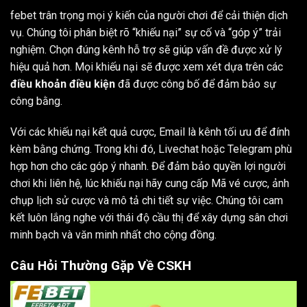
febet trân trọng mọi ý kiến của người chơi để cải thiện dịch
vụ. Chúng tôi phân biệt rõ “khiếu nại” sự cố và “góp ý” trải
nghiệm. Chọn đúng kênh hỗ trợ sẽ giúp vấn đề được xử lý
hiệu quả hơn. Mọi khiếu nại sẽ được xem xét dựa trên các
điều khoản điều kiện
đã được công bố để đảm bảo sự
công bằng.
Với các khiếu nại kết quả cược, Email là kênh tối ưu để đính
kèm bằng chứng. Trong khi đó, Livechat hoặc Telegram phù
hợp hơn cho các góp ý nhanh. Để đảm bảo quyền lợi người
chơi khi liên hệ, lúc khiếu nại hãy cung cấp Mã vé cược, ảnh
chụp lịch sử cược và mô tả chi tiết sự việc. Chúng tôi cam
kết luôn lắng nghe với thái độ cầu thị để xây dựng sân chơi
minh bạch và văn minh nhất cho cộng đồng.
Câu Hỏi Thường Gặp Về CSKH