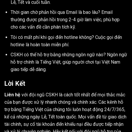
Lễ, Tết và cuối tuần.
Thời gian chờ phản hồi qua Email là bao lâu? Email
thường được phản hồi trong 2-4 giờ làm việc, phù hợp
cho các vấn đề cần phân tích kỹ.
Tôi có mất phí khi gọi đến hotline không? Cuộc gọi đến
hotline là hoàn toàn miễn phí.
CSKH có thể hỗ trợ bằng những ngôn ngữ nào? Ngôn ngữ
hỗ trợ chính là Tiếng Việt, giúp người chơi tại Việt Nam
giao tiếp dễ dàng.
Lời Kết
Liên hệ
với đội ngũ CSKH là cách tốt nhất để mọi thắc mắc
của bạn được xử lý nhanh chóng và chính xác. Các kênh hỗ
trợ bằng Tiếng Việt của chúng tôi luôn hoạt động 24/7/365,
kể cả những ngày Lễ, Tết toàn quốc. Mọi vấn đề từ giao dịch
tài chính, sự cố tài khoản đến khiếu nại đều được tiếp nhận
và xử lý chuyên nghiệp. Hãy kết nối với đội ngũ hỗ trợ của