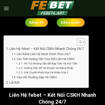
Bỏ
qua
nội
dung
ĐĂNG KÝ
ĐĂNG NHẬP
Table of Contents
Liên Hệ febet – Kết Nối CSKH Nhanh Chóng 24/7
Các Kênh Liên Hệ febet Chính Thức 24/7
Các Tình Huống Cần Trao Đổi Liên Hệ CSKH
Hỗ Trợ Những Vấn Đề Nạp Tiền Và Rút Tiền
Hướng Dẫn Về Tài Khoản Và Đăng Nhập
Giải Quyết Khiếu Nại Và Nhận Góp Ý
Câu Hỏi Thường Gặp Về CSKH
Lời Kết
Liên Hệ febet – Kết Nối CSKH Nhanh
Chóng 24/7