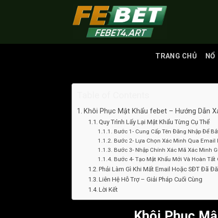
Bỏ
qua
nội
dung
TRANG CHỦ
NỔ
Table of Contents
Khôi Phục Mật Khẩu febet – Hướng Dẫn X
Quy Trình Lấy Lại Mật Khẩu Từng Cụ Thể
Bước 1- Cung Cấp Tên Đăng Nhập Để Bắ
Bước 2- Lựa Chọn Xác Minh Qua Email
Bước 3- Nhập Chính Xác Mã Xác Minh G
Bước 4- Tạo Mật Khẩu Mới Và Hoàn Tất 
Phải Làm Gì Khi Mất Email Hoặc SĐT Đã Đ
Liên Hệ Hỗ Trợ – Giải Pháp Cuối Cùng
Lời Kết
Khôi Phục Mậ