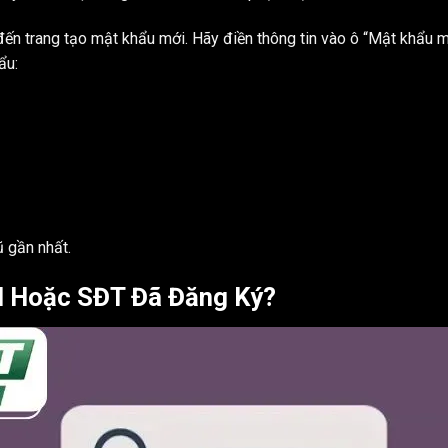
đến trang tạo mật khẩu mới. Hãy điền thông tin vào ô “Mật khẩu m
ẩu:
ũ gần nhất.
il Hoặc SĐT Đã Đăng Ký?