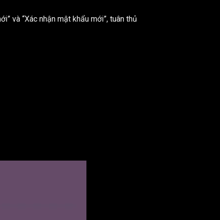
ới” và “Xác nhận mật khẩu mới”, tuân thủ