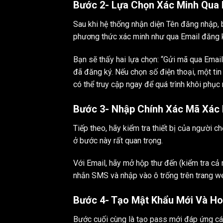
Bước 2- Lựa Chọn Xác Minh Qua
Sau khi hệ thống nhận diện Tên đăng nhập, b
phương thức xác minh như qua Email đăng k
Bạn sẽ thấy hai lựa chọn: “Gửi mã qua Emai
đã đăng ký. Nếu chọn số điện thoại, một t
có thể truy cập ngay để quá trình khôi phục
Bước 3- Nhập Chính Xác Mã Xác 
Tiếp theo, hãy kiểm tra thiết bị của người c
ở bước này rất quan trọng.
Với Email, hãy mở hộp thư đến (kiểm tra cả
nhắn SMS và nhập vào ô trống trên trang web
Bước 4- Tạo Mật Khẩu Mới Và Ho
Bước cuối cùng là tạo pass mới đáp ứng cá