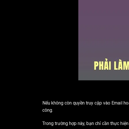
Nếu không còn quyền truy cập vào Email hoặc
công.
Trong trường hợp này, bạn chỉ cần thực hiệ