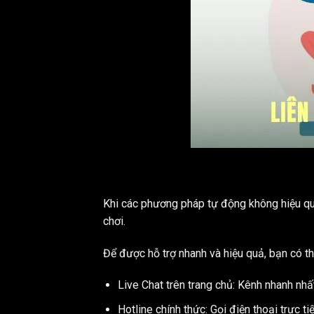
Khi các phương pháp tự động không hiệu quả
chơi.
Để được hỗ trợ nhanh và hiệu quả, bạn có t
Live Chat trên trang chủ: Kênh nhanh nhấ
Hotline chính thức: Gọi điện thoại trực t