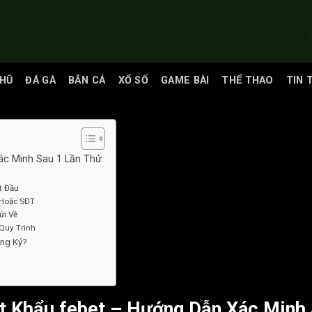
 HŨ
ĐÁ GÀ
BẮN CÁ
XỔ SỐ
GAME BÀI
THỂ THAO
TIN 
ác Minh Sau 1 Lần Thử
t Đầu
 Hoặc SĐT
ửi Về
Quy Trình
ăng Ký?
t Khẩu febet – Hướng Dẫn Xác Minh 